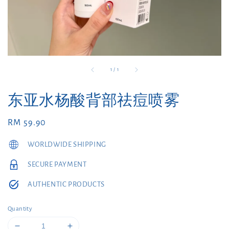
1
/
1
东亚水杨酸背部祛痘喷雾
Regular
RM 59.90
price
WORLDWIDE SHIPPING
SECURE PAYMENT
AUTHENTIC PRODUCTS
Quantity