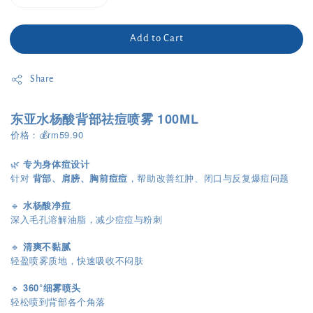
Add to Cart
Share
东亚水杨酸背部祛痘喷雾 100ML
价格：💰rm59.90
🌿
专为身体痘设计
针对
背部、肩膀、胸前痘痘
，帮助改善红肿、闭口与反复爆痘问题
🔹
水杨酸净痘
深入毛孔溶解油脂，减少痘痘与粉刺
🔹
清爽不黏腻
轻盈喷雾质地，快速吸收不闷肤
🔹
360°细雾喷头
轻松喷到背部各个角落