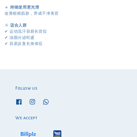
🔹
持续使用更光滑
改善粗糙肌肤，养成干净美背
🌞
适合人群
运动流汗容易长背痘
✔︎
油脂分泌旺盛
✔︎
✔︎
容易反复长身体痘
Follow us
We accept