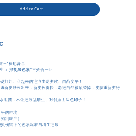
Add to Cart
G
断货王”祛疤膏🥇
生 + 抑制黑色素”
三效合一✨
”：把硬邦邦、凸起来的疤痕由硬变软、由凸变平！
”：加速新皮肤长出来，新皮长得快，老疤自然被顶替掉，皮肤重新变得
”：锁水阻菌，不让疤痕乱增生，对付顽固深色印子！
不平的痘坑
（如剖腹产）
烧烫伤留下的色素沉着与增生疤痕