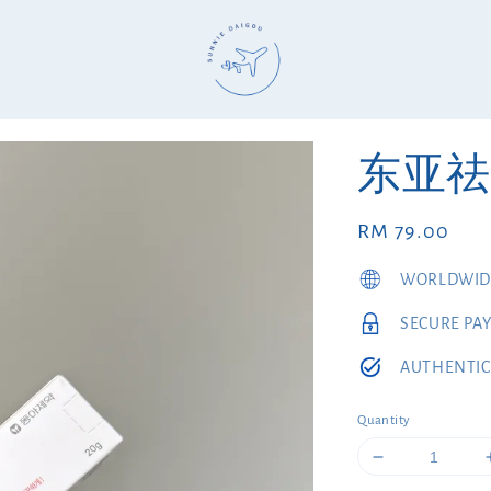
东亚祛
Regular
RM 79.00
price
WORLDWIDE
SECURE PA
AUTHENTIC
Quantity