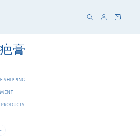
疤膏
 SHIPPING
YMENT
 PRODUCTS