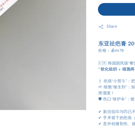
Share
东亚祛疤膏 20
价格：💰rm79
🇰🇷 韩国国民级“
“软化组织 + 细胞再
💧 疤痕“小熨斗
🌱 细胞“催生剂
滑溜溜！
🛡️ 伤口“保护伞
新旧痘印与凹凸
✔︎
手术留下的疤痕
✔︎
✔︎
意外轻微割伤、