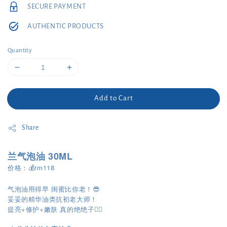
SECURE PAYMENT
AUTHENTIC PRODUCTS
Quantity
Add to Cart
Share
兰气泡油 30ML
价格：💰rm118
气泡油用得早 闺蜜比你老！😎
妥妥的精华油类抗初老大师！
提亮+修护+嫩肤 真的绝绝子👍🏻