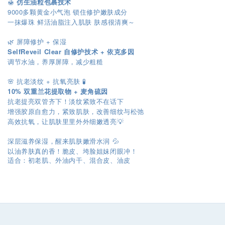
🍯
仿生油粒包裹技术
9000多颗黄金小气泡 锁住修护嫩肤成分
一抹爆珠 鲜活油脂注入肌肤 肤感很清爽～
🌿 屏障修护 + 保湿
SelfReveil Clear 自修护技术 + 依克多因
调节水油，养厚屏障，减少粗糙
🌸 抗老淡纹 + 抗氧亮肤 🧪
10% 双重兰花提取物 + 麦角硫因
抗老提亮双管齐下！淡纹紧致不在话下
增强胶原自愈力，紧致肌肤，改善细纹与松弛
高效抗氧，让肌肤里里外外细嫩透亮💡
深层滋养保湿，醒来肌肤嫩滑水润 💦
以油养肤真的香！脆皮、垮脸姐妹闭眼冲！
适合：初老肌、外油内干、混合皮、油皮