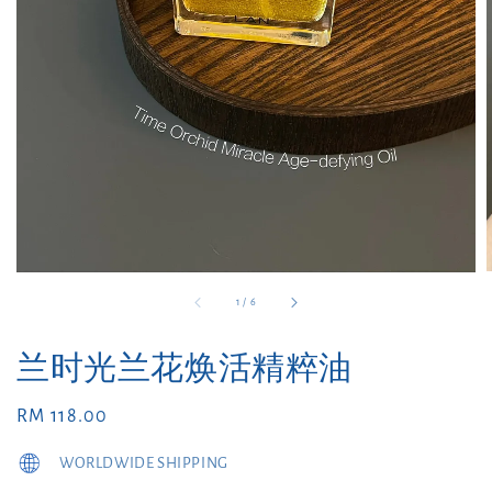
1
/
6
兰时光兰花焕活精粹油
Regular
RM 118.00
price
WORLDWIDE SHIPPING