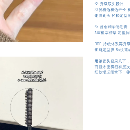
💡 升级双头设计
羽翼梳边梳边纤长 
钢管刷头 轻松定型
💦 首创精华睫毛膏
3重植萃精华 定型
🧏🏻‍♀️ 持妆体系再升
锁链定型膜 5s快速成
用钢管头轻刷几下，睫
而且浓密得很有层
细软塌必须拿下！
