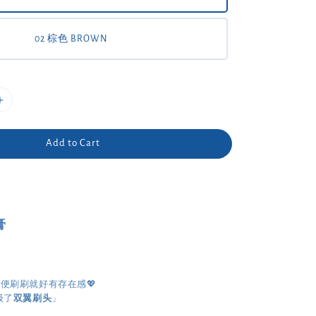
02 棕色 BROWN
Add to Cart
膏
便刷刷就好有存在感💖
级了
双翼刷头
」