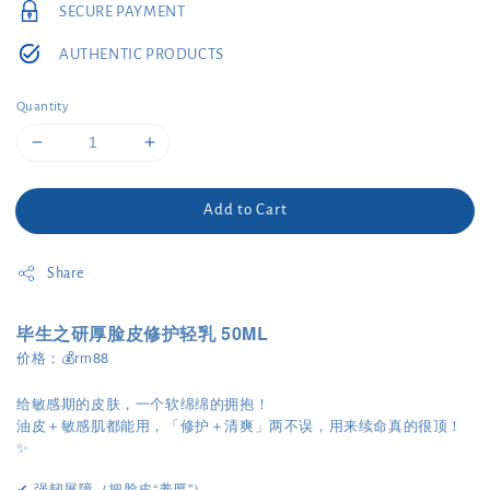
SECURE PAYMENT
AUTHENTIC PRODUCTS
Quantity
Add to Cart
Share
毕生之研厚脸皮修护轻乳 50ML
价格：💰rm88
给敏感期的皮肤，一个软绵绵的拥抱！
油皮＋敏感肌都能用，「修护＋清爽」两不误，用来续命真的很顶！
✨
强韧屏障（把脸皮“养厚”）
✔︎