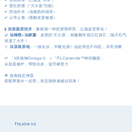
退红舒缓（“灭火器”功能）
✔︎
控油补水（油敏肌的福音）
✔︎
止痒止痛（缓解皮肤敏感）
✔︎
🧪
拟肤脂质技术
：像刷墙一样把屏障焊死，让脸皮变厚实！
🌿
油橄榄+油麻藤
：皮肤的‘灭火器’，刷酸翻车或泛红抹它，隔天红气
就退了大半！
💧
冰淇淋质地
：一抹化水，半哑光感！油皮用也不闷痘，非常清爽
🌱 「3倍植物Omega-3」＋「PL-Ceramide™神经酰胺」
从肌底修护，帮助抗炎，提升耐受力
🌟 急救稳定神器
搭配厚脸水一起用，状态能快速被拉回来！
Follow us