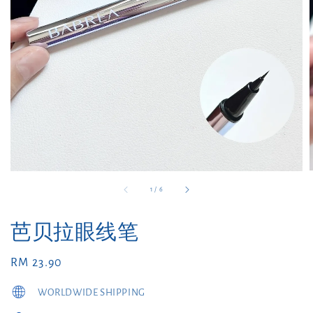
1
/
6
芭贝拉眼线笔
Regular
RM 23.90
price
WORLDWIDE SHIPPING