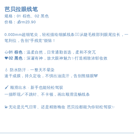
芭贝拉眼线笔
规格：01 棕色、02 黑色
价格：💰rm23.90
0.003mm超细笔尖，轻松描绘细腻线条✍🏻从睫毛根部到眼尾拉长，一
笔到位，告别“手残党”烦恼！
🌰
01 棕色
：温柔自然，日常通勤首选，柔和不突兀
🖤
02 黑色
：深邃有神，放大眼神魅力✨打造精致浓郁妆效
💧 防水防汗 · 一整天不晕染
速干成膜，持久定妆，不惧出油流汗，告别熊猫眼🐼
🖌️
顺滑出水 · 新手也能轻松驾驭
一描即现🪄不跳针、不卡顿，画出顺滑流畅线条
💫
无论是元气日常、还是精致晚妆
芭贝拉都能为你轻松驾驭
✨