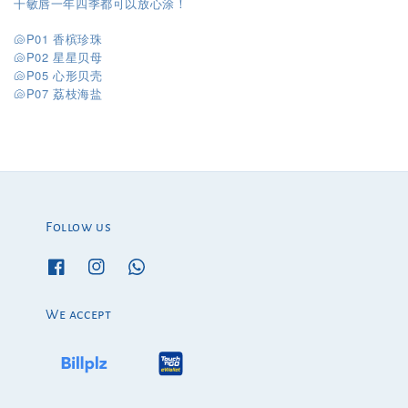
干敏唇一年四季都可以放心涂！
🐚P01 香槟珍珠
🐚P02 星星贝母
🐚P05 心形贝壳
P07
🐚
荔枝海盐
Follow us
We accept