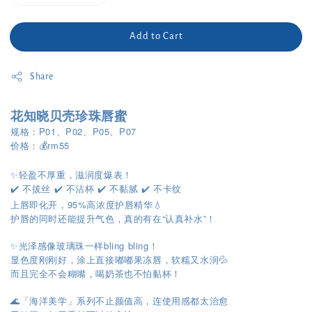
Add to Cart
Share
花知晓贝壳珍珠唇蜜
规格：P01、P02、P05、P07
价格：💰rm55
✨轻盈不厚重，滋润度爆表！
✔️ 不拔丝 ✔️ 不沾杯 ✔️ 不黏腻 ✔️ 不卡纹
上唇即化开，95%高浓度护唇精华💧
护唇的同时还能提升气色，真的有在“认真补水”！
✨光泽感像玻璃珠一样bling bling！
显色度刚刚好，涂上直接嘟嘟果冻唇，软糯又水润💦
而且完全不会糊嘴，喝奶茶也不怕黏杯！
🌊「海洋美学」系列不止颜值高，连使用感都太治愈