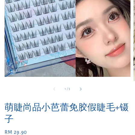
1
/
5
萌睫尚品小芭蕾免胶假睫毛+镊
子
Regular
RM 29.90