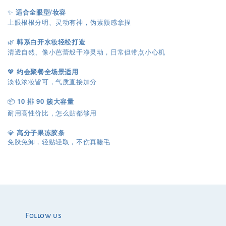
✨
适合全眼型/妆容
上眼根根分明、灵动有神，伪素颜感拿捏
🌿
韩系白开水妆轻松打造
清透自然、像小芭蕾般干净灵动，日常但带点小心机
💖
约会聚餐全场景适用
淡妆浓妆皆可，气质直接加分
📦
10 排 90 簇大容量
耐用高性价比，怎么贴都够用
💎
高分子果冻胶条
免胶免卸，轻贴轻取，不伤真睫毛
Follow us