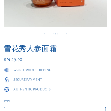
1
/
1
雪花秀人参面霜
Regular
RM 49.90
price
WORLDWIDE SHIPPING
SECURE PAYMENT
AUTHENTIC PRODUCTS
TYPE