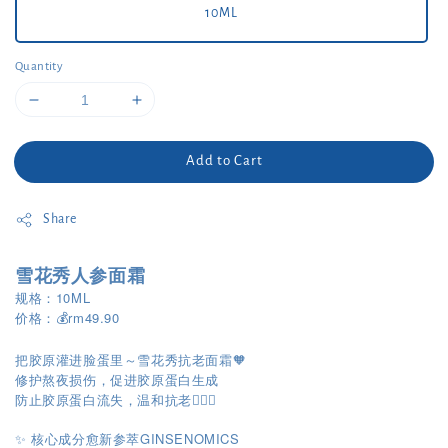
10ML
Quantity
Add to Cart
Share
雪花秀人参面霜
规格：10ML
价格：💰rm49.90
把胶原灌进脸蛋里～雪花秀抗老面霜🧡
修护熬夜损伤，促进胶原蛋白生成
防止胶原蛋白流失，温和抗老💆🏻‍♀️
✨ 核心成分愈新参萃GINSENOMICS