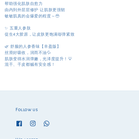
帮助强化肌肤自愈力
由内到外层层修护 让肌肤更强韧
敏敏肌真的会爆爱的程度～🥹
✨ 五重人参肽
促生4大胶原，让皮肤更饱满嘭弹紧致
🌿 舒服的人参香味【丰盈版】
丝滑好吸收，润而不油💦
肌肤变得水润弹嫩，光泽度提升！💡
混干、干皮都贼有安全感！
Follow us