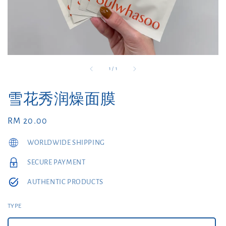
1
/
1
雪花秀润燥面膜
Regular
RM 20.00
price
WORLDWIDE SHIPPING
SECURE PAYMENT
AUTHENTIC PRODUCTS
TYPE