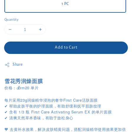
1 PC
Quantity
Add to Cart
Share
雪花秀润燥面膜
价格：💰rm20 单片
每片采用23g润燥精华浸泡的奢华First Care活肤面膜
帮助皮肤平衡的护理面膜，有助舒缓和抚平肌肤纹理
✔
含有 1/3 瓶 First Care Activating Serum EX 的单片面膜
✔
清爽天然草本香味，有助于放松身心
✔
🧡 去黄补水效果，解决皮肤蜡黄问题，搭配润燥精华使用效果更加倍