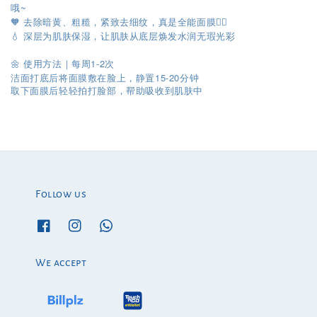
哦~
🧡 去除暗黄、粗糙，紧致去细纹，真是全能面膜👍🏻
💧 深层为肌肤保湿，让肌肤从底层焕发水润无瑕光彩
🌼 使用方法｜每周1-2次
洁面打底后将面膜敷在脸上，静置15-20分钟
取下面膜后轻轻拍打脸部，帮助吸收到肌肤中
Follow us
We accept