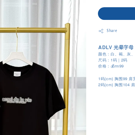
Share
ADLV 光晕字母
颜色：白、褐、灰
尺码：1码｜2码
价格：💰rm99
1码(cm) 胸围99 肩
2
(cm)
104
码
胸围