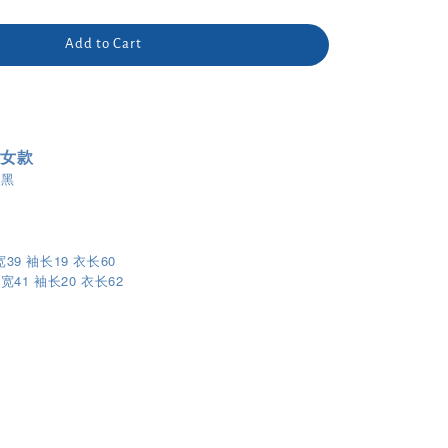
Add to Cart
 女款
、黑
宽39 袖长19 衣长60
41
20
62
肩宽
袖长
衣长