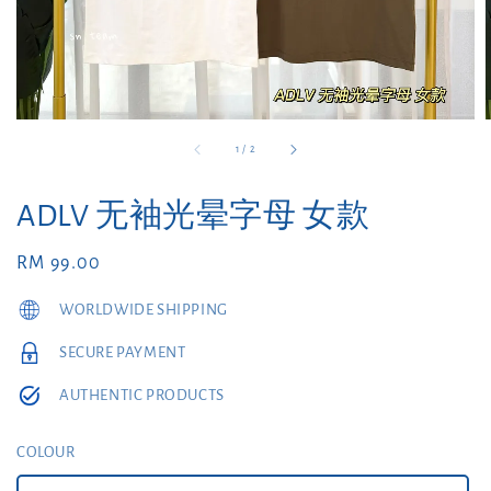
1
/
2
ADLV 无袖光晕字母 女款
Regular
RM 99.00
price
WORLDWIDE SHIPPING
SECURE PAYMENT
AUTHENTIC PRODUCTS
COLOUR