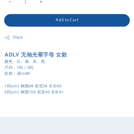
Add to Cart
Share
ADLV 无袖光晕字母 女款
颜色：白、褐、灰、黑
尺码：1码｜2码
价格：💰rm99
1码(cm) 胸围98 肩宽38 衣长60
2
(cm)
102
40
61
码
胸围
肩宽
衣长