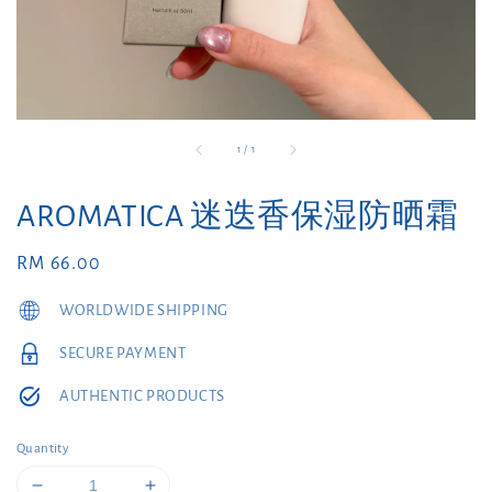
1
/
1
AROMATICA 迷迭香保湿防晒霜
Regular
RM 66.00
price
WORLDWIDE SHIPPING
SECURE PAYMENT
AUTHENTIC PRODUCTS
Quantity