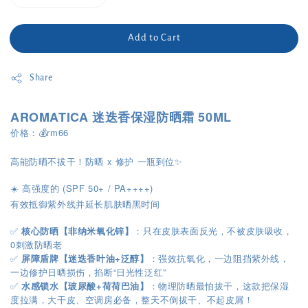
Add to Cart
Share
AROMATICA 迷迭香保湿防晒霜 50ML
价格：💰rm66
高能防晒不拔干！防晒 x 修护 一瓶到位✨
☀️ 高强度的 (SPF 50+ / PA++++)
有效抵御紫外线并延长肌肤晒黑时间
✅
核心防晒【非纳米氧化锌】
：只在皮肤表面反光，不被皮肤吸收，
0刺激防晒老
✅
屏障盾牌【迷迭香叶油+泛醇】
：强效抗氧化，一边阻挡紫外线，
一边修护日晒损伤，掐断“日光性泛红”
✅
水感锁水【玻尿酸+荷荷巴油】
：物理防晒最怕拔干，这款把保湿
度拉满，大干皮、空调房必备，整天不倒拔干、不起皮屑！