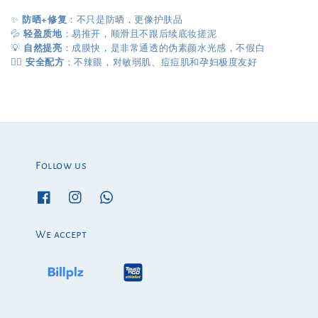
✨
防晒+修复
：不只是防晒，更像护肤品
💦
轻盈质地
：易推开，顺滑且不跟后续底妆搓泥
💡
自然提亮
：成膜快，是非常通透的伪素颜水光感，不假白
👉🏻
安全配方
：不辣眼，对敏弱肌、痘痘肌和孕妇极度友好
Follow us
We accept