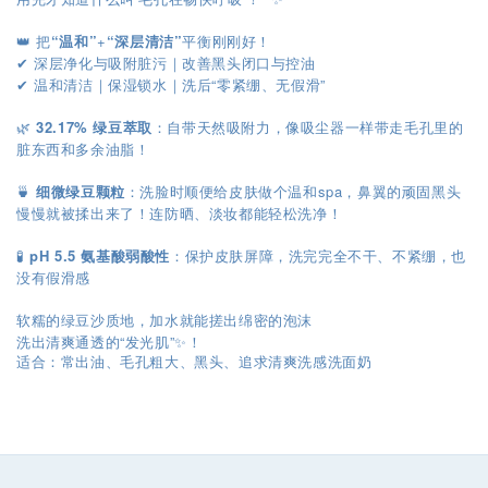
👑 把
“温和”
+
“深层清洁”
平衡刚刚好！
深层净化与吸附脏污｜改善黑头闭口与控油
✔
温和清洁｜保湿锁水｜洗后“零紧绷、无假滑”
✔
🌿
32.17% 绿豆萃取
：自带天然吸附力，像吸尘器一样带走毛孔里的
脏东西和多余油脂！
🍵
细微绿豆颗粒
：洗脸时顺便给皮肤做个温和spa，鼻翼的顽固黑头
慢慢就被揉出来了！连防晒、淡妆都能轻松洗净！
🧪
pH 5.5 氨基酸弱酸性
：保护皮肤屏障，洗完完全不干、不紧绷，也
没有假滑感
软糯的绿豆沙质地，加水就能搓出绵密的泡沫
洗出清爽通透的“发光肌”✨！
适合：常出油、毛孔粗大、黑头、追求清爽洗感洗面奶