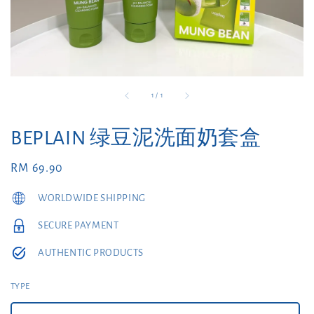
1
/
1
BEPLAIN 绿豆泥洗面奶套盒
Regular
RM 69.90
price
WORLDWIDE SHIPPING
SECURE PAYMENT
AUTHENTIC PRODUCTS
TYPE