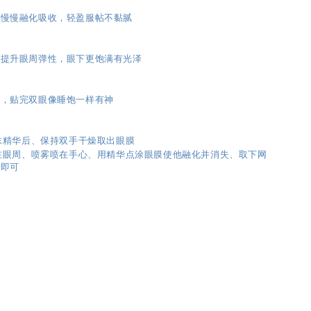
后慢慢融化吸收，轻盈服帖不黏腻
，提升眼周弹性，眼下更饱满有光泽
感，贴完双眼像睡饱一样有神
涂抹精华后、保持双手干燥取出眼膜
在眼周、喷雾喷在手心、用精华点涂眼膜使他融化并消失、取下网
收即可