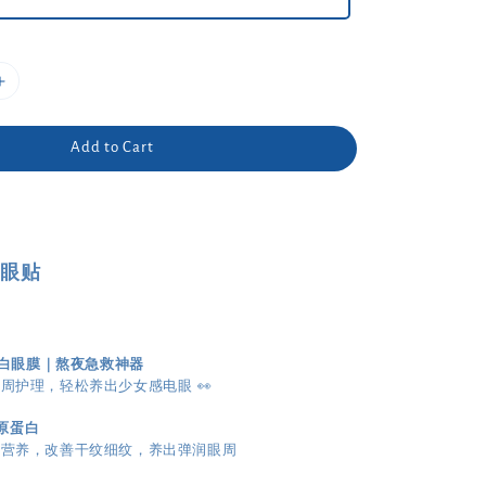
Add to Cart
白眼贴
蛋白眼膜｜熬夜急救神器
周护理，轻松养出少女感电眼 👀
胶原蛋白
充营养，改善干纹细纹，养出弹润眼周