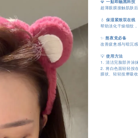
💎
一贴即融黑科技
超薄眼膜接触肌肤
💧
保湿紧致双在线
帮助淡化干燥细纹
✨
熬夜党必备
改善疲惫感与暗沉
💡
使用方法
1. 清洁完脸部并
2.
将白色面轻轻按
膜状、轻轻按摩吸