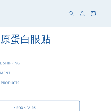
 胶原蛋白眼贴
 SHIPPING
YMENT
 PRODUCTS
1 BOX 5 PAIRS