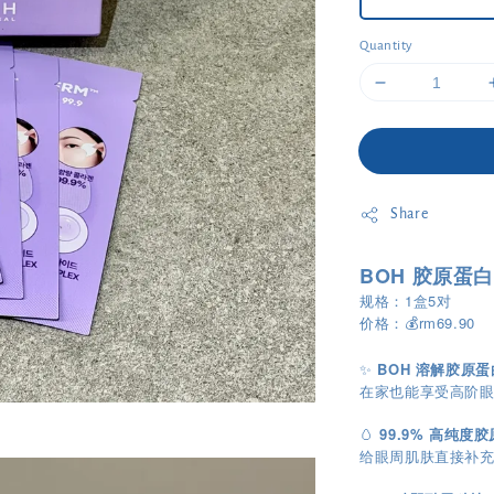
Quantity
Share
BOH 胶原蛋
规格：1盒5对
价格：💰rm69.90
✨
BOH 溶解胶原
在家也能享受高阶眼
🥚
99.9% 高纯度
给眼周肌肤直接补