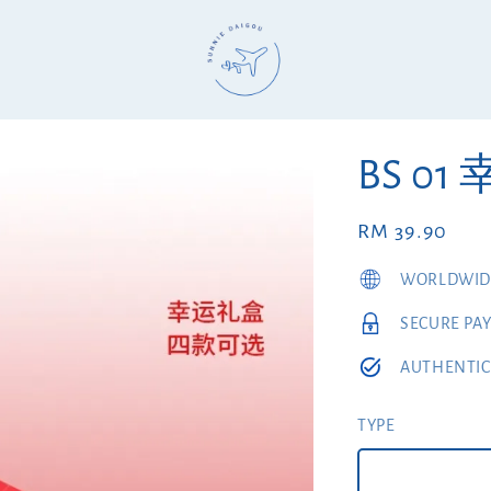
BS 0
Regular
RM 39.90
price
WORLDWIDE
SECURE PA
AUTHENTIC
TYPE