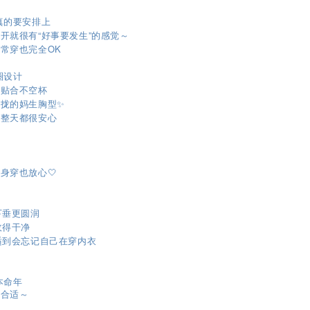
色真的要安排上
开就很有“好事要发生”的感觉～
常穿也完全OK
圈设计
，贴合不空杯
拢的妈生胸型✨
一整天都很安心
身穿也放心🤍
下垂更圆润
收得干净
适到会忘记自己在穿内衣
本命年
很合适～