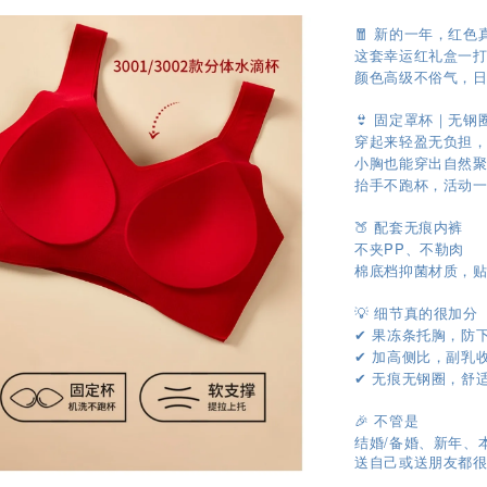
🧧 新的一年，红
这套幸运红礼盒一打
颜色高级不俗气，日
👙 固定罩杯｜无钢
穿起来轻盈无负担
小胸也能穿出自然聚
抬手不跑杯，活动
🍑 配套无痕内裤
不夹PP、不勒肉
棉底档抑菌材质，贴
💡 细节真的很加分
果冻条托胸，防
✔
加高侧比，副乳
✔
无痕无钢圈，舒
✔
🎉 不管是
结婚/备婚、新年、
送自己或送朋友都