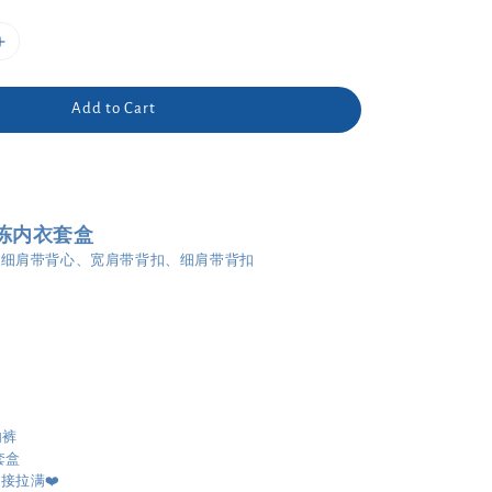
Add to Cart
果冻内衣套盒
、细肩带背心、宽肩带背扣、细肩带背扣
内裤
套盒
接拉满❤️