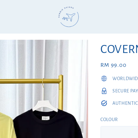
COVERN
Regular
RM 99.00
price
WORLDWIDE
SECURE PA
AUTHENTIC
COLOUR