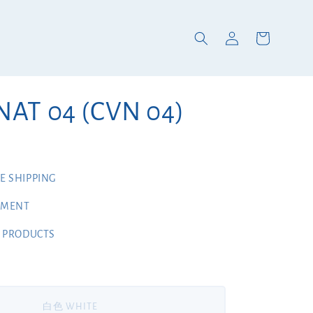
AT 04 (CVN 04)
 SHIPPING
YMENT
 PRODUCTS
白色 WHITE