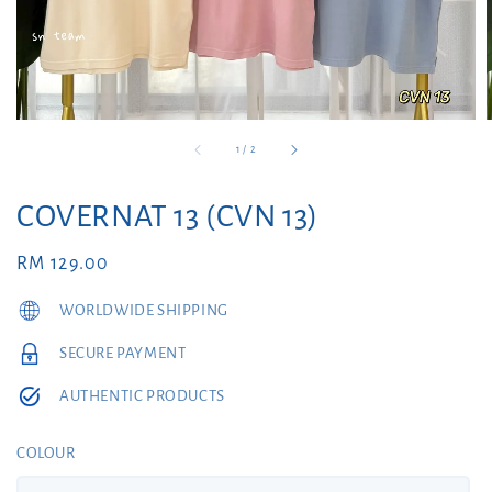
1
/
2
COVERNAT 13 (CVN 13)
Regular
RM 129.00
price
WORLDWIDE SHIPPING
SECURE PAYMENT
AUTHENTIC PRODUCTS
COLOUR