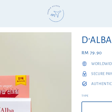
D’AL
Regular
RM 79.90
price
WORLDWIDE
SECURE PA
AUTHENTIC
TYPE