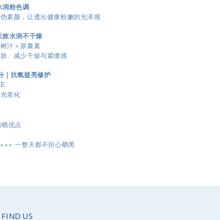
水润粉色调
抹伪素颜，让透出健康粉嫩的光泽感
长效水润不干燥
桦树汁＋尿囊素
肌肤、减少干燥与紧绷感
利成分｜抗氧提亮修护
E
御光老化
防晒优点
++++
一整天都不担心晒黑
FIND US