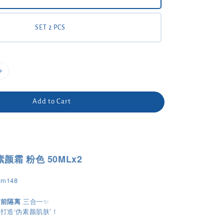
SET 2 PCS
Add to Cart
素颜霜 粉色 50MLx2
rm148
妆前隔离
三合一✨
打造‘伪素颜肌肤’！