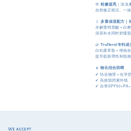
🌸
粉嫩提亮
｜淡淡
自然修正暗沉、一
💧
多重保湿配方｜
水解透明质酸＋白
深层补水同时舒缓
🌿
Trufferol专
白松露萃取＋维他命
提升肌肤弹性和抵
☀️
物化结合防晒
结合物理＋化学
✔︎
高效阻挡紫外线
✔︎
SPF50+PA
✔︎
自带
We accept