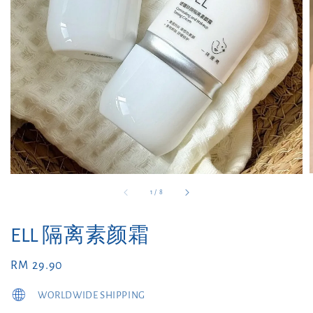
1
/
8
ELL 隔离素颜霜
Regular
RM 29.90
price
WORLDWIDE SHIPPING