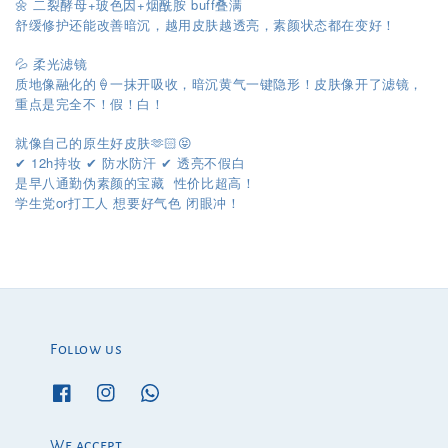
🌼 二裂酵母+玻色因+烟酰胺 buff叠满
舒缓修护还能改善暗沉，越用皮肤越透亮，素颜状态都在变好！
💦 柔光滤镜
质地像融化的🍦一抹开吸收，暗沉黄气一键隐形！皮肤像开了滤镜，
重点是完全不！假！白！
就像自己的原生好皮肤🫶🏻😝
12h持妆
防水防汗
透亮不假白
✔︎
✔︎
✔︎
是早八通勤伪素颜的宝藏 性价比超高！
or
学生党
打工人
想要好气色
闭眼冲！
Follow us
We accept