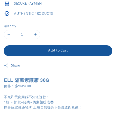
SECURE PAYMENT
AUTHENTIC PRODUCTS
Quantity
Add to Cart
Share
ELL 隔离素颜霜 30G
价格：💰rm29.90
不允许黄皮姐妹不知道这款！
1瓶 = 护肤+隔离+伪素颜粉底😎
抹开巨丝滑还轻薄 上脸自然提亮✨是清透伪素颜！