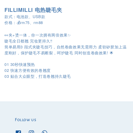
FILLIMILLI 电热睫毛夹
款式：电池款、USB款
价格：💰rm75、rm88
👀夹+烫一体 , 你一次拥有两倍效果✨
睫毛全日都翘 完妆更持久‼️
简单易用3 段式夹睫毛技巧 , 自然卷曲效果无需用力 柔软矽胶加上温
度刚好 , 保护睫毛不易断裂 , 呵护睫毛 同时创造卷曲效果! 🌟
01 30秒快速预热
02 快速方便有效的卷翘度
03
,
贴合大众眼型
打造卷翘持久睫毛
Follow us