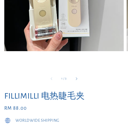
1
/
3
FILLIMILLI 电热睫毛夹
Regular
RM 88.00
price
WORLDWIDE SHIPPING