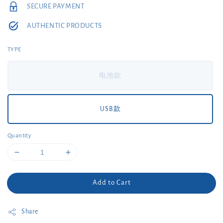
SECURE PAYMENT
AUTHENTIC PRODUCTS
TYPE
电池款
USB款
Quantity
Add to Cart
Share