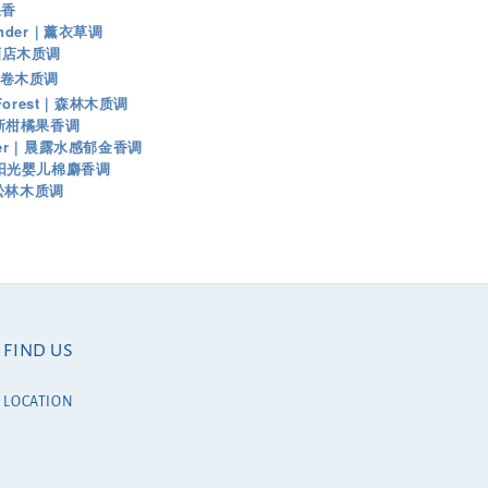
果香
vender｜薰衣草调
｜酒店木质调
｜书卷木质调
i Forest｜森林木质调
｜清新柑橘果香调
hower｜晨露水感郁金香调
n｜阳光婴儿棉麝香调
松林木质调
FIND US
LOCATION