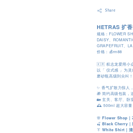
Share
HETRAS 扩香
规格：FLOWER SH
DAISY、ROMANTI
GRAPEFRUIT、LA
价格：💰rm88
🇰🇷 权志龙爱用
以「 仪式感 」为
磨砂瓶高级到尖叫！
✨ 香气扩散力惊人
🎁 简约高级包装
🏡 玄关、客厅、
🕰️ 500ml 超
🌸
Flower Shop
🍒
Black Cherr
👔
White Shirt