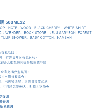
瓶 500MLx2
OP、HOTEL WOOD、BLACK CHERRY、WHITE SHIRT、
C LAVENDER、BOOK STORE、JEJU SARYEONI FOREST、
 TULIP SHOWER、BABY COTTON、NAMSAN
小众香氛品牌！
灵感，打造日常的香氛体验～
放哪儿都能瞬间提升氛围感🫶🏻
，全室充满疗愈氛围！
，送礼自用都超适合！
卧室、书房皆适配，点亮日常仪式感
大容量，可持续弥漫90天，时刻为家添香
｜花香调
y｜果香调
｜清新皂感调