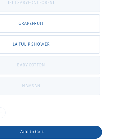
JEJU SARYEONI FOREST
GRAPEFRUIT
LA TULIP SHOWER
BABY COTTON
NAMSAN
Add to Cart