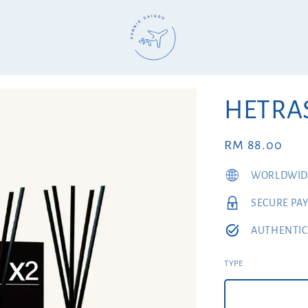
HETR
Regular
RM 88.00
price
WORLDWIDE
SECURE PA
AUTHENTIC
TYPE