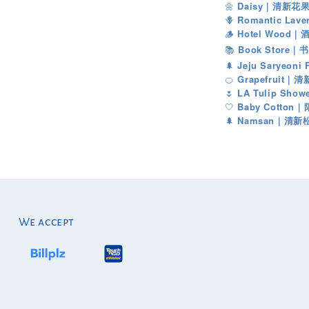
🌼
Daisy｜清新花
🪻
Romantic La
🪵
Hotel Wood
📚
Book Store
🌲
Jeju Saryeon
🍊
Grapefruit
🌷
LA Tulip S
🤍
Baby Cotto
Namsan
🌲
｜
清新
We accept