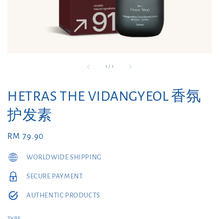
1
/
1
HETRAS THE VIDANGYEOL 香氛
护发素
Regular
RM 79.90
price
WORLDWIDE SHIPPING
SECURE PAYMENT
AUTHENTIC PRODUCTS
TYPE