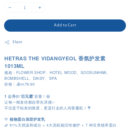
Add to Cart
Share
HETRAS THE VIDANGYEOL 香氛护发素
1013ML
规格：FLOWER SHOP、HOTEL WOOD、SOOSUNHWA、
BOMBSHELL、DAISY、SPA
价格：💰rm79.90
1 公升
的
‘巨无霸’
容量！😆
让每一根发丝都自带光泽感✨
不仅是干枯发的救星，更是行走的人间香薰机！💐
💛
植物蛋白深层护发乳
🌿 91%天然温和成分 + 4大高机能活性修护 + 7 种豆类植萃蛋白