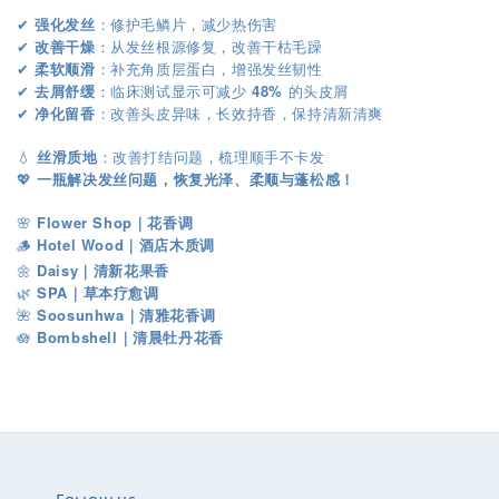
强化发丝
：修护毛鳞片，减少热伤害
✔︎
改善干燥
：从发丝根源修复，改善干枯毛躁
✔︎
柔软顺滑
：补充角质层蛋白，增强发丝韧性
✔︎
去屑舒缓
：临床测试显示可减少
48%
的头皮屑
✔︎
净化留香
：改善头皮异味，长效持香，保持清新清爽
✔︎
💧
丝滑质地
：改善打结问题，梳理顺手不卡发
💖
一瓶解决发丝问题，恢复光泽、柔顺与蓬松感！
🌸
Flower Shop｜花香调
🪵
Hotel Wood｜酒店木质调
🌼
Daisy｜清新花果香
🌿
SPA｜草本疗愈调
🌺
Soosunhwa｜清雅花香调
Bombshell
🪷
｜
清晨牡丹花香