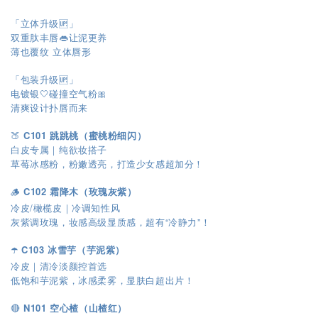
「立体升级🆙」
双重肽丰唇👄让泥更养
薄也覆纹 立体唇形
「包装升级🆙」
电镀银🤍碰撞空气粉🎀
清爽设计扑唇而来
🍑
C101 跳跳桃（蜜桃粉细闪）
白皮专属｜纯欲妆搭子
草莓冰感粉，粉嫩透亮，打造少女感超加分！
🪵
C102 霜降木（玫瑰灰紫）
冷皮/橄榄皮｜冷调知性风
灰紫调玫瑰，妆感高级显质感，超有“冷静力”！
☂️
C103 冰雪芋（芋泥紫）
冷皮｜清冷淡颜控首选
低饱和芋泥紫，冰感柔雾，显肤白超出片！
🔴
N101 空心楂（山楂红）