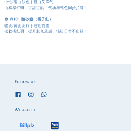
中性/暖白肤色｜显白又洋气
山楂感红调，可甜可酷，气场与气色同步拉满！
🟠
W101 酸砂糖（橘子红）
暖皮/黄皮友好｜通勤百搭
松软橘红调，提升肤色质感，轻松日常不出错！
Follow us
We accept