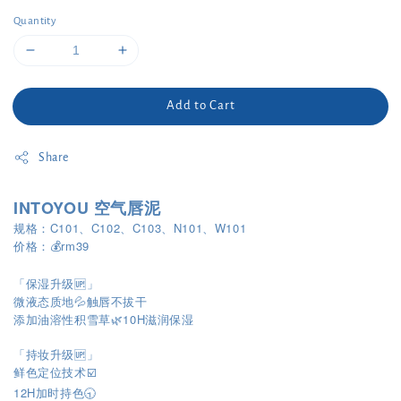
Quantity
Add to Cart
Share
INTOYOU 空气唇泥
规格：C101、C102、C103、N101、W101
价格：💰rm39
「保湿升级🆙」
微液态质地💦触唇不拔干
添加油溶性积雪草🌿10H滋润保湿
「持妆升级🆙」
鲜色定位技术☑️
12H加时持色🕤