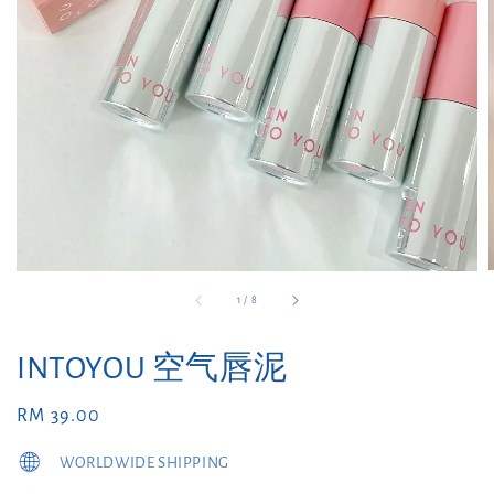
1
/
8
INTOYOU 空气唇泥
Regular
RM 39.00
price
WORLDWIDE SHIPPING