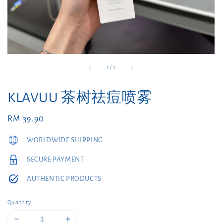
1
/
1
KLAVUU 茶树祛痘喷雾
Regular
RM 39.90
price
WORLDWIDE SHIPPING
SECURE PAYMENT
AUTHENTIC PRODUCTS
Quantity