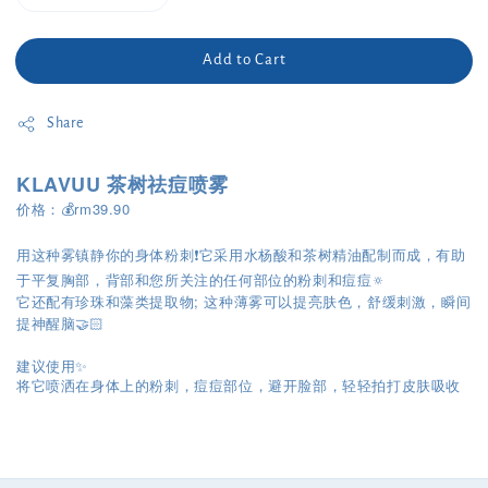
Add to Cart
Share
KLAVUU 茶树祛痘喷雾
价格：💰rm39.90
用这种雾镇静你的身体粉刺❗️它采用水杨酸和茶树精油配制而成，有助
于平复胸部，背部和您所关注的任何部位的粉刺和痘痘🔅
它还配有珍珠和藻类提取物; 这种薄雾可以提亮肤色，舒缓刺激，瞬间
提神醒脑🤝🏻
建议使用✨
将它喷洒在身体上的粉刺，痘痘部位，避开脸部，轻轻拍打皮肤吸收