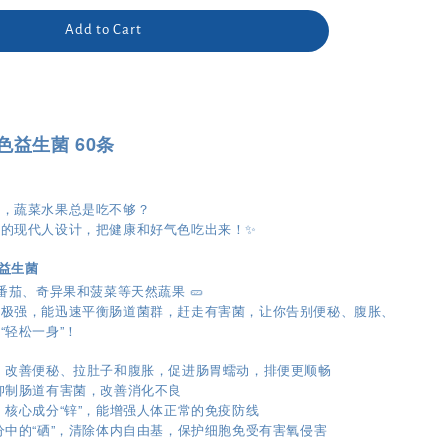
Add to Cart
绿色益生菌 60条
肉，蔬菜水果总是吃不够？
的现代人设计，把健康和好气色吃出来！✨
合益生菌
番茄、奇异果和菠菜等天然蔬果 🥒
力极强，能迅速平衡肠道菌群，赶走有害菌，让你告别便秘、腹胀、
“轻松一身”！
：改善便秘、拉肚子和腹胀，促进肠胃蠕动，排便更顺畅
抑制肠道有害菌，改善消化不良
：核心成分“锌”，能增强人体正常的免疫防线
分中的“硒”，清除体内自由基，保护细胞免受有害氧侵害