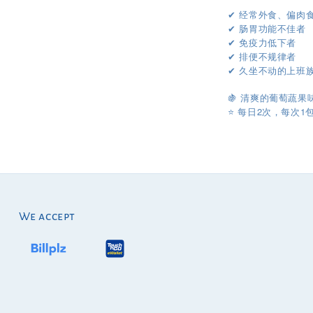
经常外食、偏肉
✔︎
肠胃功能不佳者
✔︎
免疫力低下者
✔︎
排便不规律者
✔︎
久坐不动的上班族
✔︎
🍇 清爽的葡萄蔬
2
1
⭐️
每日
次，每次
We accept