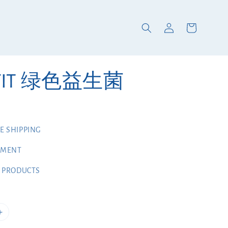
OFIT 绿色益生菌
 SHIPPING
YMENT
 PRODUCTS