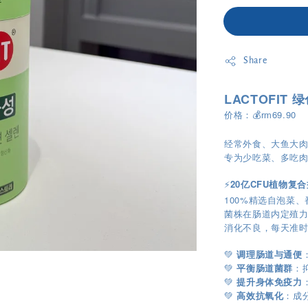
Share
LACTOFIT 
价格：💰rm69.90
经常外食、大鱼大
专为少吃菜、多吃肉
⚡
20亿CFU植物复
100%精选自泡菜、
菌株在肠道内定殖
消化不良，每天准时
💚
调理肠道与通便
💚
平衡肠道菌群
：
💚
提升身体免疫力
💚
高效抗氧化
：成