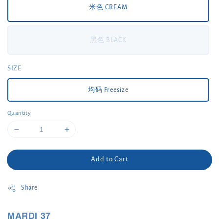
米色 CREAM
黑色 BLACK
SIZE
均码 Freesize
Quantity
Add to Cart
Share
MARDI 37