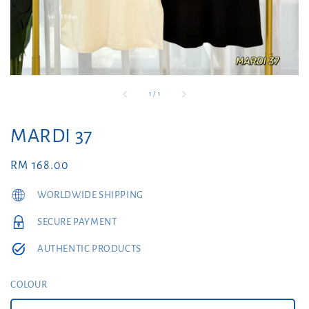
1
/
1
MARDI 37
Regular
RM 168.00
price
WORLDWIDE SHIPPING
SECURE PAYMENT
AUTHENTIC PRODUCTS
COLOUR