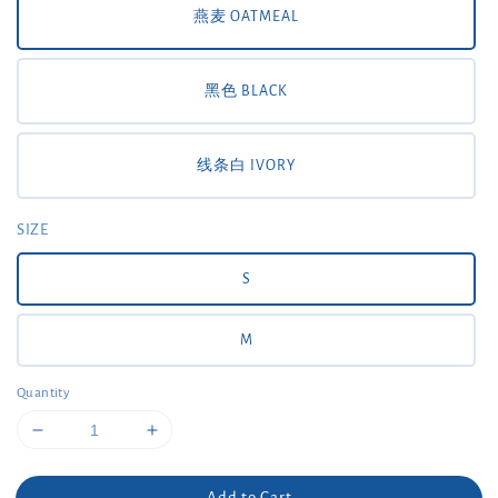
燕麦 OATMEAL
黑色 BLACK
线条白 IVORY
SIZE
S
M
Quantity
Add to Cart