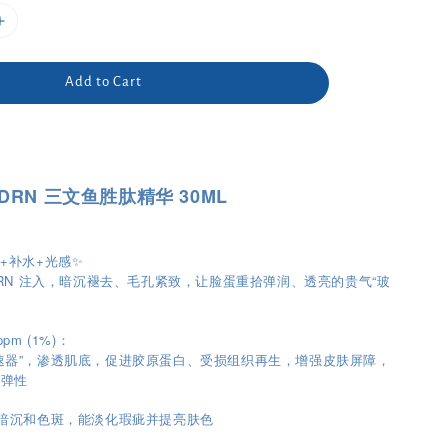
Add to Cart
PDRN 三文鱼胜肽精华 30ML
+补水+光感✨
PDRN 注入，暗沉褪去、毛孔紧致，让脸蛋重拾弹润、透亮的贵气“玻
 ppm (1%)：
速器”，渗透肌底，促进胶原蛋白、受损组织再生，增强皮肤屏障，
和弹性
针对暗沉和色斑，能淡化瑕疵并提亮肤色