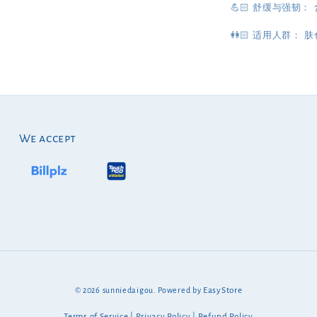
💪🏻 舒缓与强韧
👭🏻
适用人群：
肤
We accept
© 2026 sunniedaigou. Powered by
EasyStore
Terms of Service
|
Privacy Policy
|
Refund Policy