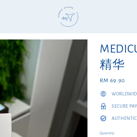
MEDI
精华
Regular
RM 69.90
price
WORLDWIDE
SECURE PA
AUTHENTIC
Quantity