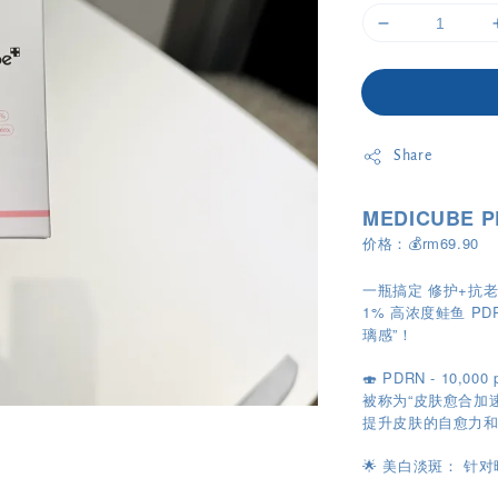
Share
MEDICUBE 
价格：💰rm69.90
一瓶搞定 修护+抗老
1% 高浓度鲑鱼 
璃感”！
🍣 PDRN - 10,000
被称为“皮肤愈合加
提升皮肤的自愈力
🌟 美白淡斑： 