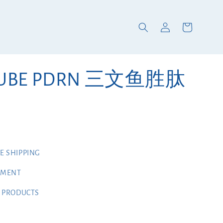
CUBE PDRN 三文鱼胜肽
 SHIPPING
YMENT
 PRODUCTS