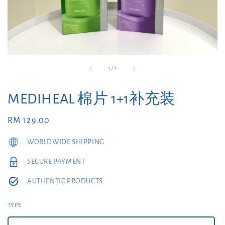
1
/
1
MEDIHEAL 棉片 1+1补充装
Regular
RM 129.00
price
WORLDWIDE SHIPPING
SECURE PAYMENT
AUTHENTIC PRODUCTS
TYPE