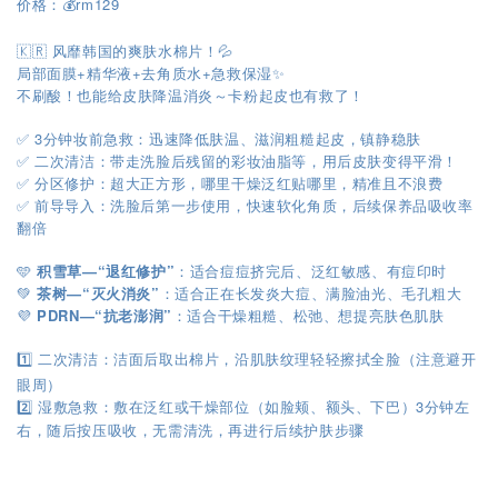
价格：💰rm129
🇰🇷 风靡韩国的爽肤水棉片！💦
局部面膜+精华液+去角质水+急救保湿✨
不刷酸！也能给皮肤降温消炎～卡粉起皮也有救了！
✅ 3分钟妆前急救：迅速降低肤温、滋润粗糙起皮，镇静稳肤
✅ 二次清洁：带走洗脸后残留的彩妆油脂等，用后皮肤变得平滑！
✅ 分区修护：超大正方形，哪里干燥泛红贴哪里，精准且不浪费
✅ 前导导入：洗脸后第一步使用，快速软化角质，后续保养品吸收率
翻倍
🩵
积雪草—“退红修护”
：适合痘痘挤完后、泛红敏感、有痘印时
💚
茶树—“灭火消炎”
：适合正在长发炎大痘、满脸油光、毛孔粗大
💜
PDRN—“抗老澎润”
：适合干燥粗糙、松弛、想提亮肤色肌肤
1️⃣ 二次清洁：洁面后取出棉片，沿肌肤纹理轻轻擦拭全脸（注意避开
眼周）
3
2️⃣
湿敷急救：敷在泛红或干燥部位（如脸颊、额头、下巴）
分钟左
右，随后按压吸收，无需清洗，再进行后续护肤步骤