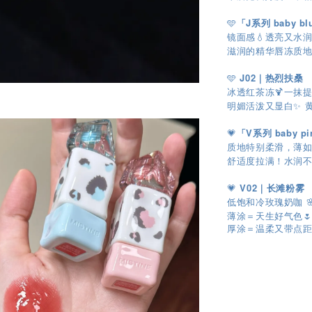
「J系列 baby 
🩵
镜面感💧透亮又水
滋润的精华唇冻质地，
J02｜热烈扶桑
🩵
冰透红茶冻🍹一抹提
明媚活泼又显白✨ 
💗
「V系列 baby 
质地特别柔滑，薄
舒适度拉满！水润不
💗
V02｜长滩粉雾
低饱和冷玫瑰奶咖 
薄涂＝天生好气色
厚涂＝温柔又带点