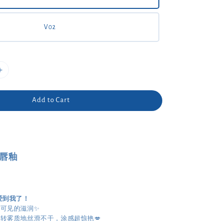
V02
Add to Cart
豹唇釉
爱到我了！
眼可见的滋润✨
霜转雾质地丝滑不干，涂感超惊艳💋