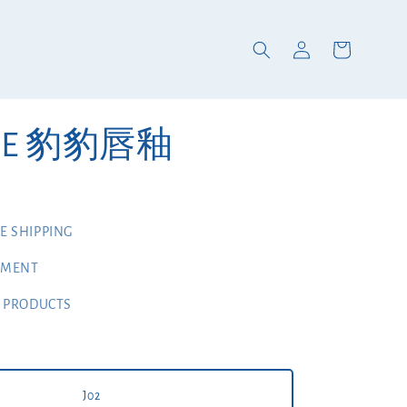
INE 豹豹唇釉
 SHIPPING
YMENT
 PRODUCTS
J02