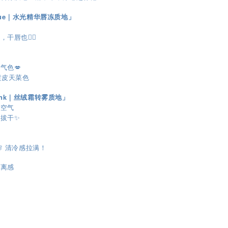
blue｜水光精华唇冻质地」
润
干唇也👌🏻
气色💋
黄皮天菜色
pink｜丝绒霜转雾质地」
如空气
拔干✨
 清冷感拉满！

距离感