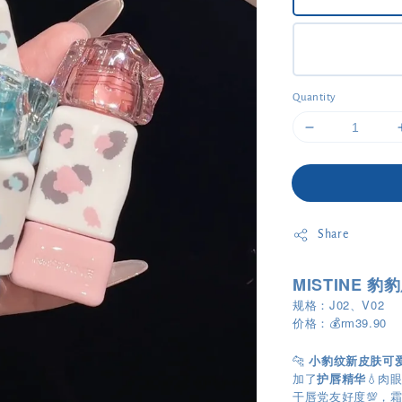
Quantity
Share
MISTINE 豹
规格：J02、V02
价格：💰rm39.90
🐆
小豹纹新皮肤可
加了
护唇精华
💧肉
干唇党友好度💯，