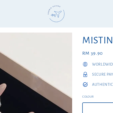
MIST
Regular
RM 39.90
price
WORLDWIDE
SECURE PA
AUTHENTIC
COLOUR