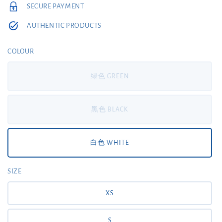
SECURE PAYMENT
AUTHENTIC PRODUCTS
COLOUR
绿色 GREEN
黑色 BLACK
白色 WHITE
SIZE
XS
S