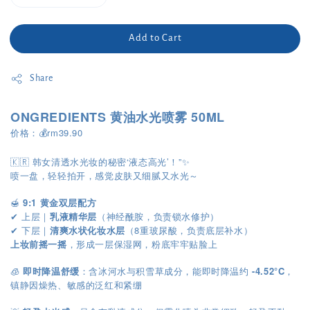
Add to Cart
Share
ONGREDIENTS 黄油水光喷雾 50ML
价格：💰rm39.90
🇰🇷 韩女清透水光妆的秘密‘液态高光’！”✨
喷一盘，轻轻拍开，感觉皮肤又细腻又水光～
🍯
9:1 黄金双层配方
上层｜
乳液精华层
（神经酰胺，负责锁水修护）
✔
下层｜
清爽水状化妆水层
（8重玻尿酸，负责底层补水）
✔
上妆前摇一摇
，形成一层保湿网，粉底牢牢贴脸上
🧊
即时降温舒缓
：含冰河水与积雪草成分，能即时降温约
-4.52°C
，
镇静因燥热、敏感的泛红和紧绷