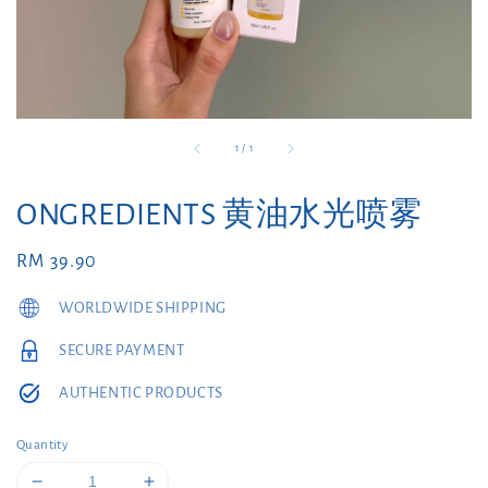
1
/
1
ONGREDIENTS 黄油水光喷雾
Regular
RM 39.90
price
WORLDWIDE SHIPPING
SECURE PAYMENT
AUTHENTIC PRODUCTS
Quantity