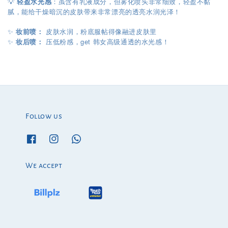
💡
轻盈水光感
：虽含有乳液成分，但雾化喷头非常细致，轻盈不黏
腻，能给干燥暗沉的皮肤带来非常漂亮的透亮水润光泽！
✨
妆前喷：
皮肤水润，粉底服帖得像融进皮肤里
get
✨
妆后喷：
压低粉感，
韩女高级通透的水光感！
Follow us
We accept