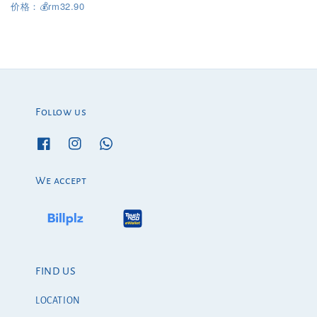
rm32.90
价格：
💰
Follow us
We accept
FIND US
LOCATION