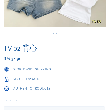
1
/
1
TV 02 背心
Regular
RM 32.90
price
WORLDWIDE SHIPPING
SECURE PAYMENT
AUTHENTIC PRODUCTS
COLOUR