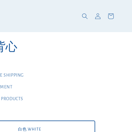
 背心
 SHIPPING
YMENT
 PRODUCTS
白色 WHITE