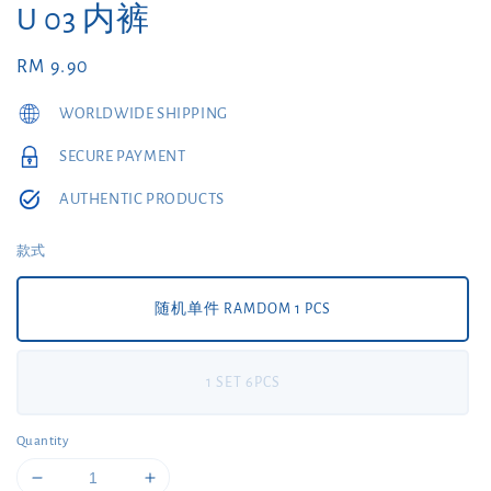
U 03 内裤
Regular
RM 9.90
price
WORLDWIDE SHIPPING
SECURE PAYMENT
AUTHENTIC PRODUCTS
款式
随机单件 RAMDOM 1 PCS
1 SET 6PCS
Quantity