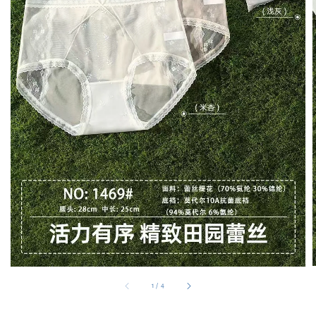
1
/
4