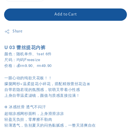
Add to Cart
Share
U 03 蕾丝提花内裤
颜色：随机单件、1set 6件
尺码：均码Freesize
价格：💰rm9.90、rm49.90
一眼心动的纯欲天花板！！
朦胧网纱+温柔提花小碎花，搭配精致蕾丝花边🎀
自带若隐若现的氛围感，软萌又带着小性感
上身自带温柔滤镜，颜值与质感直接拉满！
❄️ 冰感丝滑 透气不闷汗
超细凉感网纱面料，上身滑滑凉凉
轻盈无负担，零摩擦不勒肉
轻薄透气，告别夏天的闷热黏腻感，一整天清爽自在