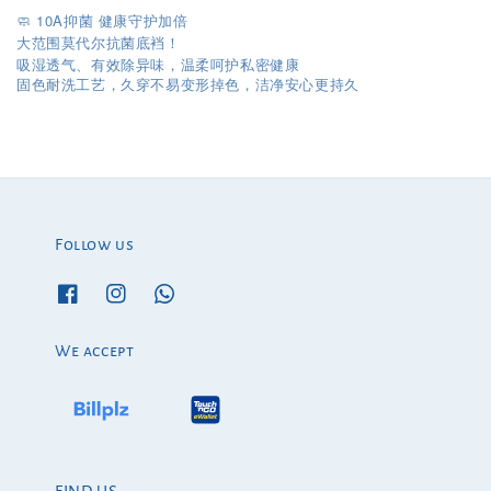
🧼 10A抑菌 健康守护加倍
大范围莫代尔抗菌底裆！
吸湿透气、有效除异味，温柔呵护私密健康
固色耐洗工艺，久穿不易变形掉色，洁净安心更持久
Follow us
We accept
FIND US