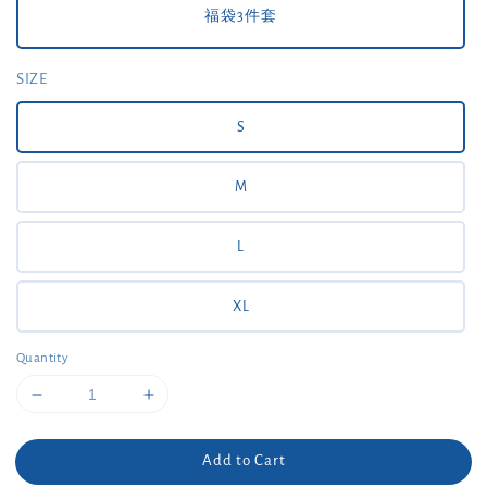
福袋3件套
SIZE
S
M
L
XL
Quantity
Add to Cart