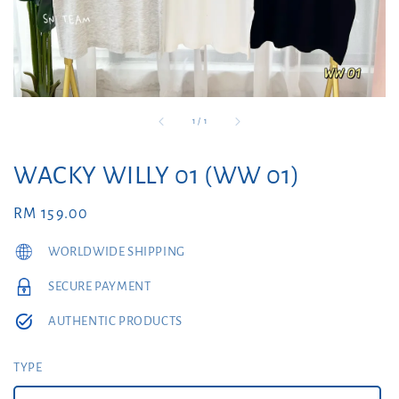
1
/
1
WACKY WILLY 01 (WW 01)
Regular
RM 159.00
price
WORLDWIDE SHIPPING
SECURE PAYMENT
AUTHENTIC PRODUCTS
TYPE