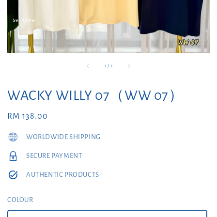
1
/
1
WACKY WILLY 07（WW 07）
Regular
RM 138.00
price
WORLDWIDE SHIPPING
SECURE PAYMENT
AUTHENTIC PRODUCTS
COLOUR