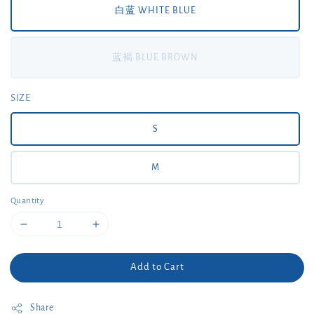
白蓝 WHITE BLUE
蓝褐 BLUE BROWN
SIZE
S
M
Quantity
Add to Cart
Share