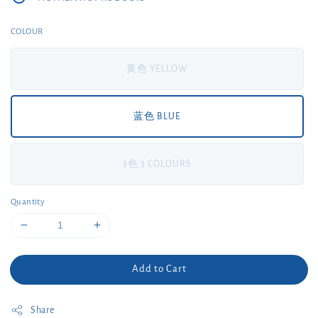
COLOUR
黄色 YELLOW
蓝色 BLUE
3色 3 COLOURS
Quantity
Add to Cart
Share