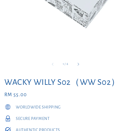
1
/
6
WACKY WILLY S02（WW S02）
Regular
RM 55.00
price
WORLDWIDE SHIPPING
SECURE PAYMENT
AUTHENTIC PRODUCTS