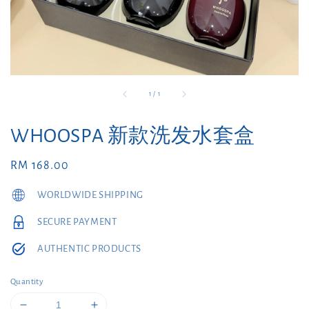
1
/
1
WHOOSPA 新款洗发水套盒
Regular
RM 168.00
price
WORLDWIDE SHIPPING
SECURE PAYMENT
AUTHENTIC PRODUCTS
Quantity