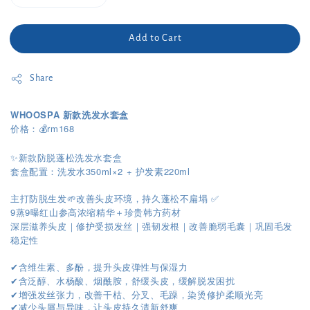
Add to Cart
Share
WHOOSPA 新款洗发水套盒
价格：💰rm168
✨新款防脱蓬松洗发水套盒
套盒配置：洗发水350ml×2 + 护发素220ml
主打防脱生发🌱改善头皮环境，持久蓬松不扁塌 ✅
9蒸9曝红山参高浓缩精华＋珍贵韩方药材
深层滋养头皮｜修护受损发丝｜强韧发根｜改善脆弱毛囊｜巩固毛发
稳定性
含维生素、多酚，提升头皮弹性与保湿力
✔︎
含泛醇、水杨酸、烟酰胺，舒缓头皮，缓解脱发困扰
✔︎
增强发丝张力，改善干枯、分叉、毛躁，染烫修护柔顺光亮
✔︎
✔︎
减少头屑与异味，让头皮持久清新舒爽